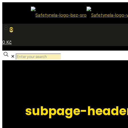
0
0 Kč
✕
subpage-heade