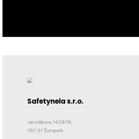
Safetynela s.r.o.
Janošíkova 1429/18,
787 01 Šumperk