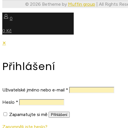
© 2026 Betheme by
Muffin group
| All Rights Re
0
0 Kč
✕
Přihlášení
Uživatelské jméno nebo e-mail
*
Heslo
*
Zapamatujte si mě
Přihlášení
Zapomněli jste heslo?