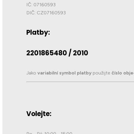
IČ: 07160593
DIČ: CZ07160593
Platby:
2201865480 / 2010
Jako
variabilní symbol platby
použijte
číslo obj
Volejte:
Po - Pá: 10:00 - 15:00