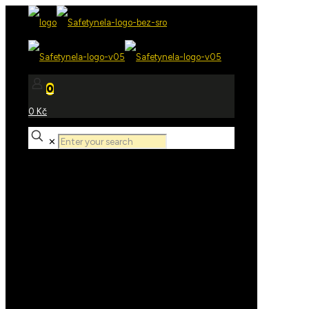
0
0 Kč
✕