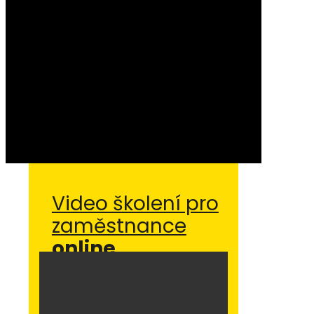
Video školení pro
zaměstnance
online
.
Využíjte možnosti školit zaměstnance
kdykoliv, kdekoliv.