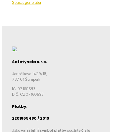
Spustit generátor
Safetynela s.r.o.
Janošíkova 1429/18,
787 01 Šumperk
IČ: 07160593
DIČ: CZ07160593
Platby:
2201865480 / 2010
Jako
variabilní symbol platby
použijte
číslo