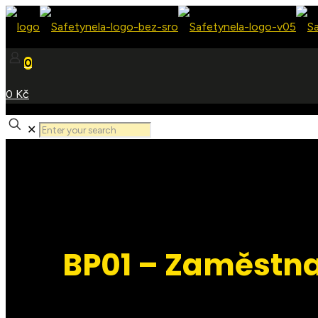
0
0 Kč
✕
BP01 – Zaměstna