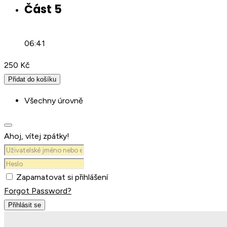
Část 5
06:41
250
Kč
Přidat do košíku
Všechny úrovně
Ahoj, vítej zpátky!
Zapamatovat si přihlášení
Forgot Password?
Přihlásit se