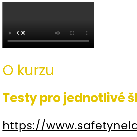
O kurzu
Testy pro jednotlivé 
https://www.safetyne