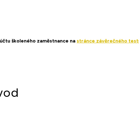
z účtu školeného zaměstnance na
stránce závěrečného test
vod