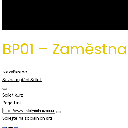
BP01 – Zaměstna
Nezařazeno
Seznam přání
Sdílet
Sdílet kurz
Page Link
Sdílejte na sociálních sítí