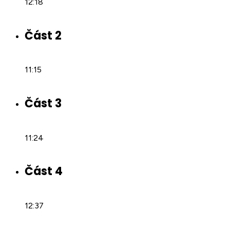
12:18
Část 2
11:15
Část 3
11:24
Část 4
12:37