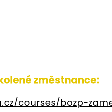
školené změstnance:
la.cz/courses/bozp-zam