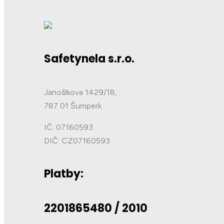
Safetynela s.r.o.
Janošíkova 1429/18,
787 01 Šumperk
IČ: 07160593
DIČ: CZ07160593
Platby:
2201865480 / 2010