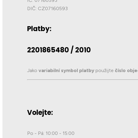
IČ: 07160593
DIČ: CZ07160593
Platby:
2201865480 / 2010
Jako
variabilní symbol platby
použijte
číslo obj
Volejte:
Po - Pá: 10:00 - 15:00