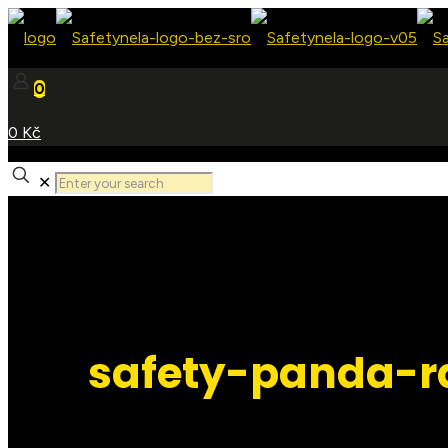
0
0 Kč
✕
safety-panda-r