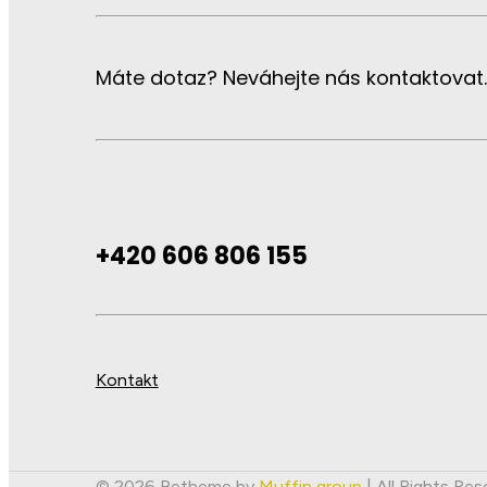
Máte dotaz? Neváhejte nás kontaktovat.
+420 606 806 155
Kontakt
© 2026 Betheme by
Muffin group
| All Rights Re