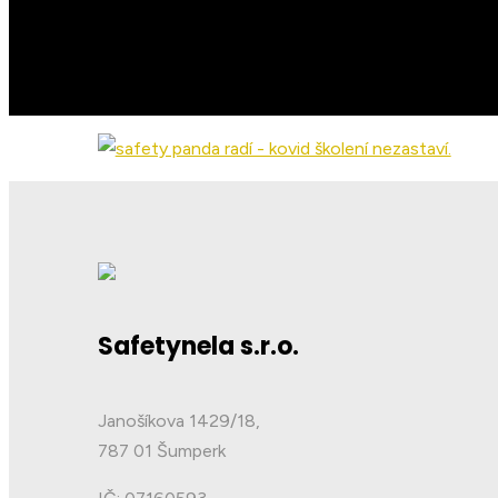
Safetynela s.r.o.
Janošíkova 1429/18,
787 01 Šumperk