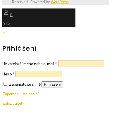
Reserved | Powered by
WordPress
0
0 Kč
✕
Přihlášení
Uživatelské jméno nebo e-mail
*
Heslo
*
Zapamatujte si mě
Přihlášení
Zapomněli jste heslo?
Založit účet?