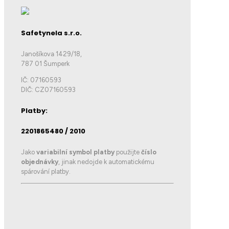
Safetynela s.r.o.
Janošíkova 1429/18,
787 01 Šumperk
IČ: 07160593
DIČ: CZ07160593
Platby:
2201865480 / 2010
Jako
variabilní symbol platby
použijte
číslo
objednávky
, jinak nedojde k automatickému
spárování platby.