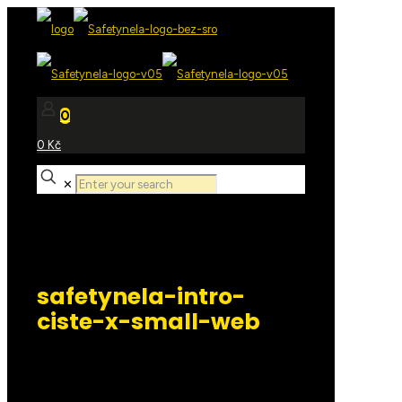
0
0 Kč
✕
safetynela-intro-
ciste-x-small-web