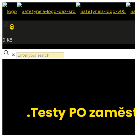
0
0 Kč
✕
.Testy PO zamě