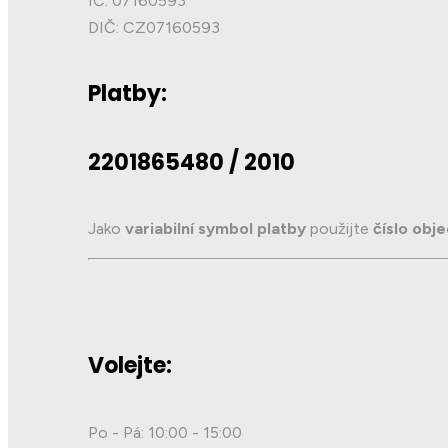
IČ: 07160593
DIČ: CZ07160593
Platby:
2201865480 / 2010
Jako
variabilní symbol platby
použijte
číslo obj
Volejte:
Po - Pá: 10:00 - 15:00