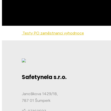
.Testy PO zaměstnanci vyhodnoce
Safetynela s.r.o.
Janošíkova 1429/18,
787 01 Šumperk