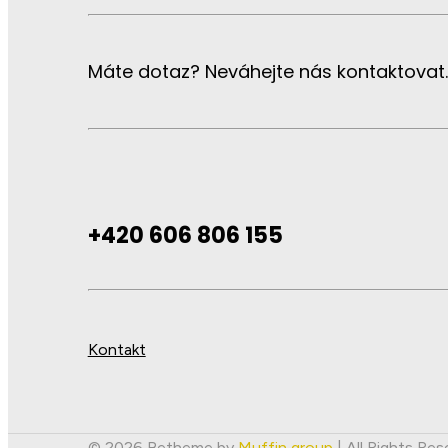
Máte dotaz? Neváhejte nás kontaktovat.
+420 606 806 155
Kontakt
© 2026 Betheme by
Muffin group
| All Rights Re